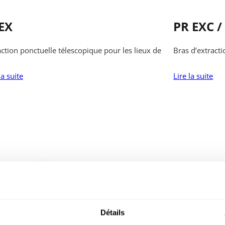
EX
PR EXC /
travail difficiles
action ponctuelle télescopique pour les lieux de travail exigus
Bras d’extracti
la suite
Lire la suite
Détails